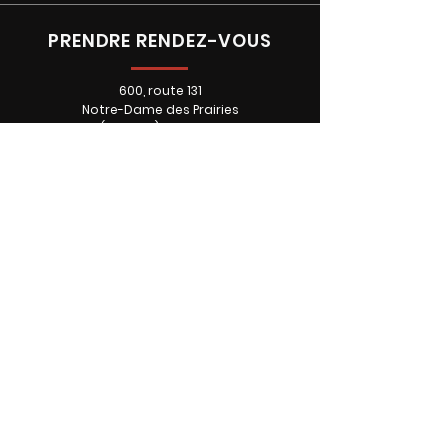
PRENDRE RENDEZ-VOUS
600, route 131
Notre-Dame des Prairies
(Québec) J6E OM2
Téléphone: 450 760-2246
HEURES D'OUVERTURE
À NOTER QUE CHAQUE
MEMBRE DE L'ÉQUIPE A SON
HORAIRE.
Lundi • FERMÉ
Mardi • 9:00 - 16:00
Mercredi • 9:00 - 16:00
Jeudi • 9:00 - 19:00
Vendredi • 9:00 - 16:00
Samedi • SUR RDV
Dimanche • FERMÉ
L'ULTIME