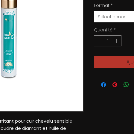
Format
*
Sélectionner
Quantité
*
Ajo
ritant pour cuir chevelu sensibl
e
oudre de diamant et huile de