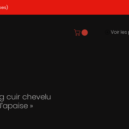
xes)
 cuir chevelu
J’apaise »