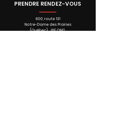
PRENDRE RENDEZ-VOUS
600, route 131
Notre-Dame des Prairies
(Québec) J6E OM2
Téléphone: 450 760-2246
HEURES D'OUVERTURE
À NOTER QUE CHAQUE
MEMBRE DE L'ÉQUIPE A SON
HORAIRE.
Lundi • FERMÉ
Mardi • 9:00 - 16:00
Mercredi • 9:00 - 16:00
Jeudi • 9:00 - 19:00
Vendredi • 9:00 - 16:00
Samedi • SUR RDV
Dimanche • FERMÉ
L'ULTIME
Accueil