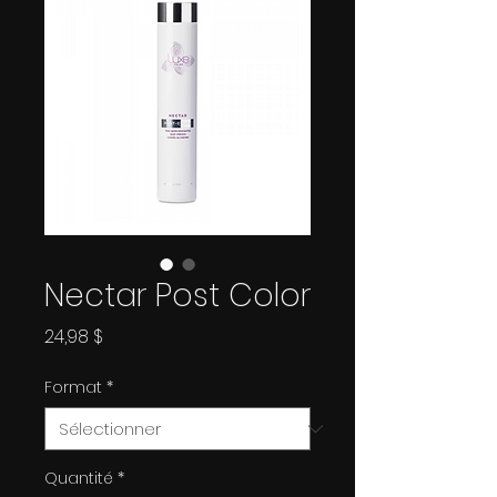
Nectar Post Color
Prix
24,98 $
Format
*
Quantité
*