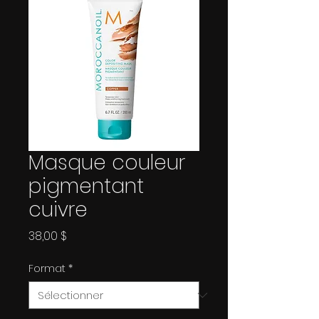
Masque couleur
pigmentant
cuivre
Prix
38,00 $
Format
*