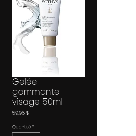
Gelée
gommante
visage 50ml
Prix
59,95 $
Quantité
*