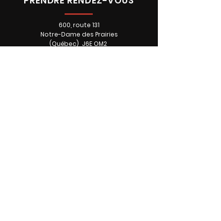
PRENDRE RENDEZ-VOUS
600, route 131
Notre-Dame des Prairies
(Québec) J6E OM2
Téléphone: 450 760-2246
HEURES D'OUVERTURE
À NOTER QUE CHAQUE
MEMBRE DE L'ÉQUIPE A SON
HORAIRE.
Lundi • FERMÉ
Mardi • 9:00 - 16:00
Mercredi • 9:00 - 16:00
Jeudi • 9:00 - 19:00
Vendredi • 9:00 - 16:00
Samedi • SUR RDV
Dimanche • FERMÉ
L'ULTIME
Accueil
L'équipe