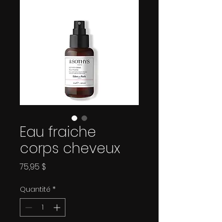
Eau fraiche
corps cheveux
Prix
75,95 $
Quantité
*