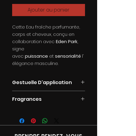
Ajouter au panier
Cette Eau fraîche parfumante,
corps et cheveux, conçu en
collaboration avec
Eden Park
,
signe
avec
puissance
et
sensorialité
l’
élégance masculine.
Gestuelle D'application
Appliquer sur la peau et les
Fragrances
cheveux pour se parfumer.Ne
pas vaporiser directement dans
Hespéridé
les yeux.
Musqué
Boisé