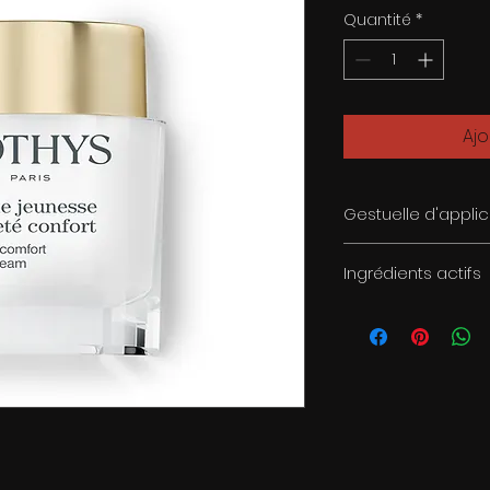
Quantité
*
Ajo
Gestuelle d'applic
Appliquer matin et 
Ingrédients actifs
Cellules souche
BP3. Tri-comple
Extrait de grain