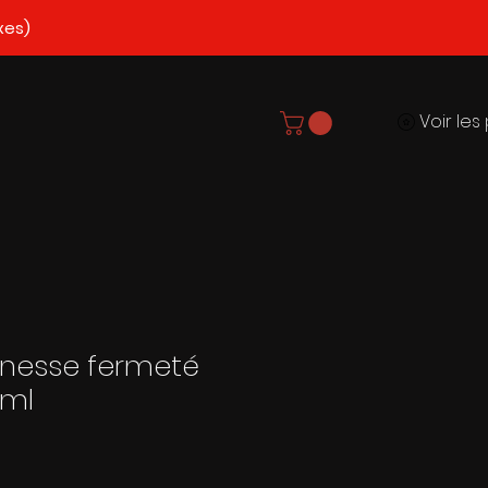
xes)
nesse fermeté
0ml